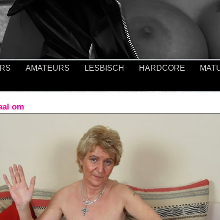
ERS
AMATEURS
LESBISCH
HARDCORE
MAT
maal om