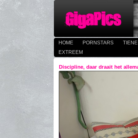
HOME
PORNSTARS
TIEN
EXTREEM
Discipline, daar draait het alle