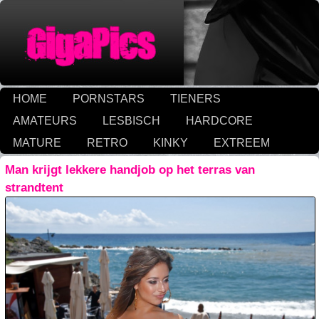
HOME
PORNSTARS
TIENERS
AMATEURS
LESBISCH
HARDCORE
MATURE
RETRO
KINKY
EXTREEM
Man krijgt lekkere handjob op het terras van
strandtent