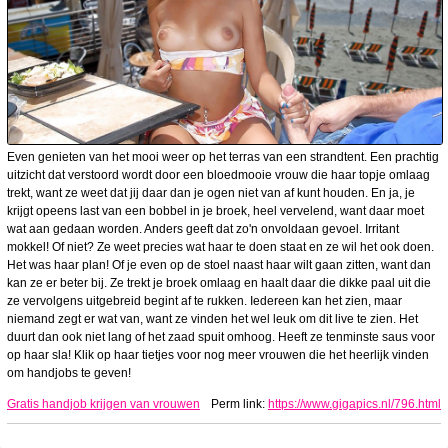
Even genieten van het mooi weer op het terras van een strandtent. Een prachtig
uitzicht dat verstoord wordt door een bloedmooie vrouw die haar topje omlaag
trekt, want ze weet dat jij daar dan je ogen niet van af kunt houden. En ja, je
krijgt opeens last van een bobbel in je broek, heel vervelend, want daar moet
wat aan gedaan worden. Anders geeft dat zo'n onvoldaan gevoel. Irritant
mokkel! Of niet? Ze weet precies wat haar te doen staat en ze wil het ook doen.
Het was haar plan! Of je even op de stoel naast haar wilt gaan zitten, want dan
kan ze er beter bij. Ze trekt je broek omlaag en haalt daar die dikke paal uit die
ze vervolgens uitgebreid begint af te rukken. Iedereen kan het zien, maar
niemand zegt er wat van, want ze vinden het wel leuk om dit live te zien. Het
duurt dan ook niet lang of het zaad spuit omhoog. Heeft ze tenminste saus voor
op haar sla! Klik op haar tietjes voor nog meer vrouwen die het heerlijk vinden
om handjobs te geven!
Gratis handjob krijgen van vrouwen
Perm link:
https://www.gigapics.nl/796.html